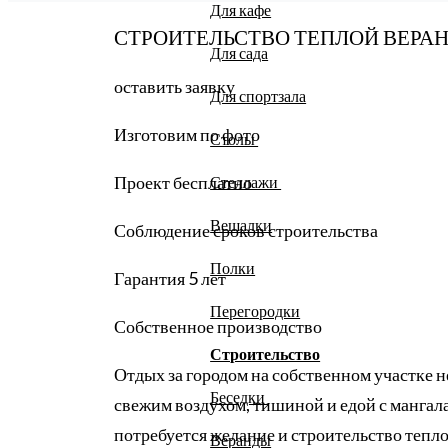
Для кафе
СТРОИТЕЛЬСТВО ТЕПЛОЙ ВЕРА
Для сада
оставить заявку
Для спортзала
Изготовим по фото
Столы
Проект бесплатно
Стеллажи
Вешалки
Соблюдение сроков строительства
Полки
Гарантия 5 лет
Перегородки
Собственное производство
Строительство
Отдых за городом на собственном участке 
Беседки
свежим воздухом, тишиной и едой с мангала
потребуется желание и строительство теп
Веранды