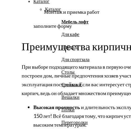
Каталог
Каталог
Монтаж и приемка работ
Мебель лофт
заполните форму
Для кафе
Преимущества кирпичн
Для сада
Для спортзала
При выборе подходящего материала в первую оче
Столы
построен дом, личные предпочтения хозяев участ
эксплуатация постройки. Если вас интересует ст
Стеллажи
кирпич, ведь он обладает множеством преимуще
Вешалки
Высокая прочность
и длительность эксплу
Полки
150 лет! Всё благодаря тому, что кирпич у
Перегородки
высоким температурам.