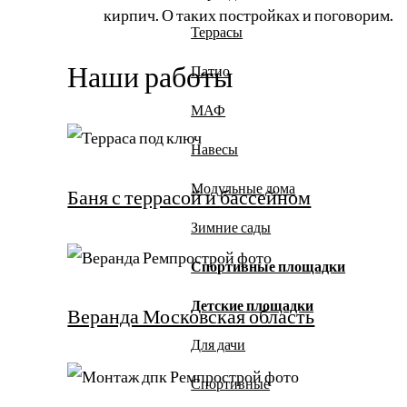
кирпич. О таких постройках и поговорим.
Террасы
Наши работы
Патио
МАФ
Навесы
Модульные дома
Баня с террасой и бассейном
Зимние сады
Спортивные площадки
Детские площадки
Веранда Московская область
Для дачи
Спортивные