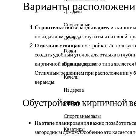
Варианты расположени
Для дачи
Спортивные
Строительство
веранды
к дому
из кирпича
покидая дом, можете очутиться на своей пр
Домики
Отдельно стоящая
постройка. Используется
Горки
создать удобный уголок для отдыха в глуби
кирпичной веранды данного типа является 
Горки из дерева
Отличным решением при расположении у ба
Качели
веранды.
Из дерева
Обустройство кирпичной в
Ремонт
Спортивные залы
На этапе планирования важно позаботиться
Квартиры
загородным домом. Особенно это касается т