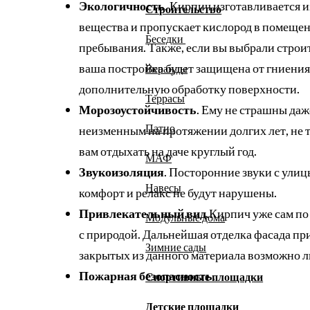
Экологичность
. Кирпич изготавливается и
Строительство
вещества и пропускает кислород в помещени
Беседки
пребывания. Также, если вы выбрали строи
ваша постройка будет защищена от гниения
Веранды
дополнительную обработку поверхности.
Террасы
Морозоустойчивость
. Ему не страшны даж
Патио
неизменным на протяжении долгих лет, не 
вам отдыхать на даче круглый год.
МАФ
Звукоизоляция
. Посторонние звуки с улиц
Навесы
комфорт и релакс не будут нарушены.
Привлекательный вид
.Кирпич уже сам по
Модульные дома
с природой. Дальнейшая отделка фасада при
Зимние сады
закрытых из данного материала возможно 
Пожарная безопасность
.
Спортивные площадки
Детские площадки