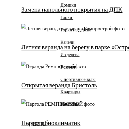
Домики
Замена напольного покрытия на ДПК
Горки
Горки из дерева
Качели
Летняя веранда на берегу в парке «Ост
Из дерева
Ремонт
Спортивные залы
Открытая веранда Бристоль
Квартиры
Понтоны
Пергола биоклиматик
ЦЕНЫ