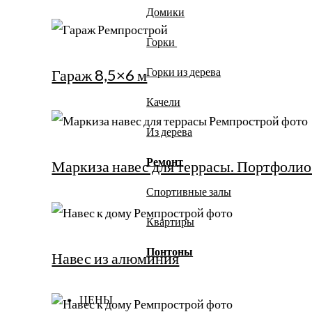
Домики
Горки
Горки из дерева
Гараж 8,5×6 м
Качели
Из дерева
Ремонт
Маркиза навес для террасы. Портфолио
Спортивные залы
Квартиры
Понтоны
Навес из алюминия
ЦЕНЫ