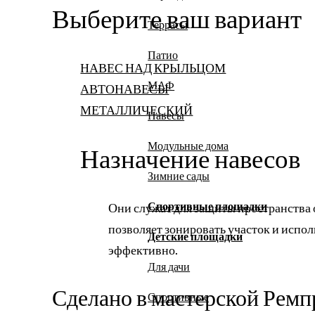
Выберите ваш вариант
Террасы
Патио
НАВЕС НАД КРЫЛЬЦОМ
МАФ
АВТОНАВЕСЫ
МЕТАЛЛИЧЕСКИЙ
Навесы
Модульные дома
Назначение навесов
Зимние сады
Спортивные площадки
Они служат для защиты пространства 
позволяет зонировать участок и испо
Детские площадки
эффективно.
Для дачи
Сделано в мастерской Рем
Спортивные