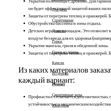
Укрытия поленницы с дровами. Для гармони
он будет эффективной защитой ваших пило
Для дачи
Защиты от перегрева теплиц и оранжерей. 
Спортивные
Обустройства бассейна и зоны отдыха.
Детских игровых площадок. Это позволит 
Домики
воздухе без вреда для их здоровья (наприм
Горки
Укрытие мангала, гриля и обеденной зоны.
Горки из дерева
Защиты от перегрева теплиц и оранжерей. 
Качели
Из каких материалов заказа
Из дерева
каждый вариант:
Ремонт
Спортивные залы
Профнастил. Отличается долговечностью, 
устойчивостью к механическим воздействиям
Квартиры