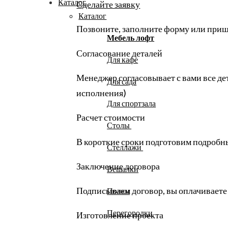
Каталог
Сделайте заявку
Каталог
Позвоните, заполните форму или пришл
Мебель лофт
Согласование деталей
Для кафе
Менеджер согласовывает с вами все дет
Для сада
исполнения)
Для спортзала
Расчет стоимости
Столы
В короткие сроки подготовим подробн
Стеллажи
Заключение договора
Вешалки
Подписываем договор, вы оплачиваете
Полки
Перегородки
Изготовление проекта