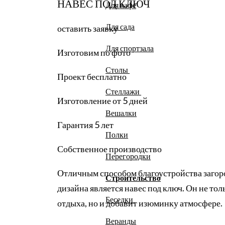
НАВЕС ПОД КЛЮЧ
Для кафе
Для сада
оставить заявку
Для спортзала
Изготовим по фото
Столы
Проект бесплатно
Стеллажи
Изготовление от 5 дней
Вешалки
Гарантия 5 лет
Полки
Собственное производство
Перегородки
Отличным способом благоустройства загор
Строительство
дизайна является навес под ключ. Он не то
Беседки
отдыха, но и добавит изюминку атмосфере.
Веранды