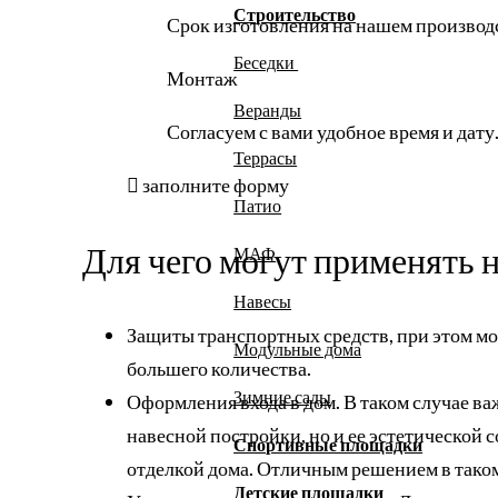
Строительство
Срок изготовления на нашем производс
Беседки
Монтаж
Веранды
Согласуем с вами удобное время и дату
Террасы
заполните форму
Патио
Для чего могут применять 
МАФ
Навесы
Защиты транспортных средств, при этом мож
Модульные дома
большего количества.
Зимние сады
Оформления входа в дом. В таком случае в
навесной постройки, но и ее эстетической
Спортивные площадки
отделкой дома. Отличным решением в таком
Детские площадки