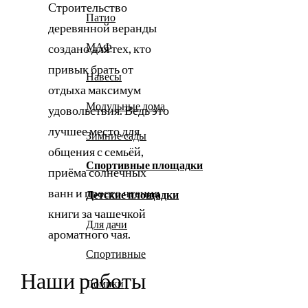
Строительство
Патио
деревянной веранды
МАФ
создано для тех, кто
привык брать от
Навесы
отдыха максимум
Модульные дома
удовольствия. Ведь это
лучшее место для
Зимние сады
общения с семьёй,
Спортивные площадки
приёма солнечных
ванн и просто чтения
Детские площадки
книги за чашечкой
Для дачи
ароматного чая.
Спортивные
Наши работы
Домики