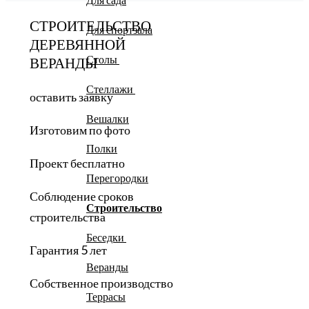
СТРОИТЕЛЬСТВО
Для спортзала
ДЕРЕВЯННОЙ
Столы
ВЕРАНДЫ
Стеллажи
оставить заявку
Вешалки
Изготовим по фото
Полки
Проект бесплатно
Перегородки
Соблюдение сроков
Строительство
строительства
Беседки
Гарантия 5 лет
Веранды
Собственное производство
Террасы