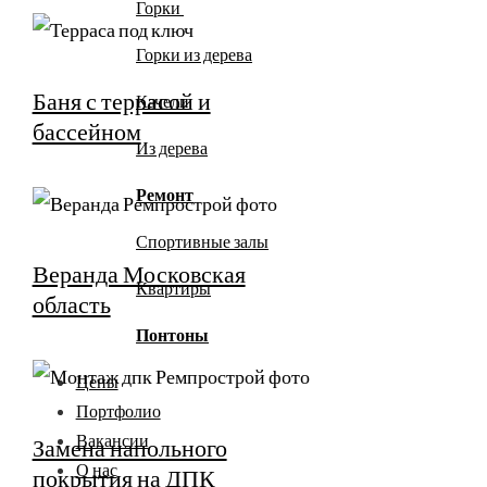
Горки
Горки из дерева
Баня с террасой и
Качели
бассейном
Из дерева
Ремонт
Спортивные залы
Веранда Московская
Квартиры
область
Понтоны
Цены
Портфолио
Вакансии
Замена напольного
О нас
покрытия на ДПК