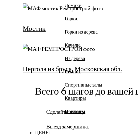
Домики
Горки
Мостик
Горки из дерева
Качели
Из дерева
Пергола из бруса. Московская обл.
Ремонт
Спортивные залы
Всего 6 шагов до вашей 
Квартиры
Сделайте заявку
Понтоны
Выезд замерщика.
ЦЕНЫ