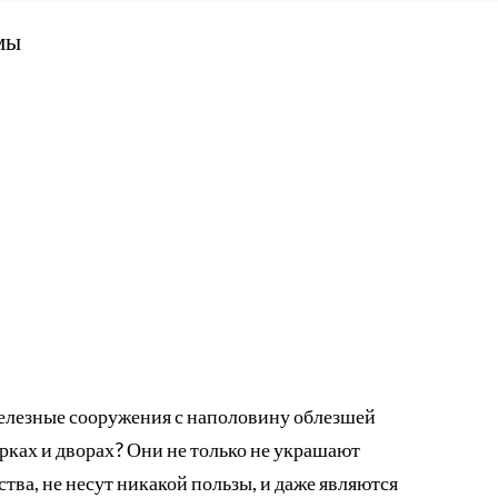
мы
лезные сооружения с наполовину облезшей
арках и дворах? Они не только не украшают
ства, не несут никакой пользы, и даже являются