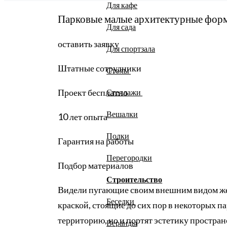
Для кафе
Парковые малые архитектурные фор
Для сада
оставить заявку
Для спортзала
Штатные сотрудники
Столы
Проект бесплатно
Стеллажи
Вешалки
10 лет опыта
Полки
Гарантия на работы
Перегородки
Подбор материалов
Строительство
Видели пугающие своим внешним видом же
Беседки
краской, стоящие до сих пор в некоторых п
территорию, но и портят эстетику простран
Веранды