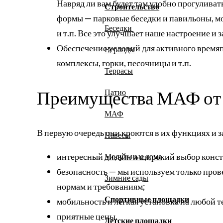
Навряд ли вам будет там удобно прогулива
Строительство
формы — парковые беседки и павильоны, м
Беседки
и т.п. Все это улучшает наше настроение и 
Обеспечение условий для активного время
Веранды
комплексы, горки, песочницы и т.п.
Террасы
Преимущества МАФ от
Патио
МАФ
В первую очередь они кроются в их функциях и за
Навесы
интересный дизайн и широкий выбор конс
Модульные дома
безопасность — мы используем только пров
Зимние сады
нормам и требованиям;
Спортивные площадки
мобильность и лёгкая установка на любой 
приятные цены.
Детские площадки