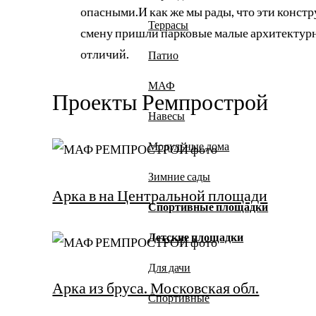
опасными.И как же мы рады, что эти конст
Террасы
смену пришли парковые малые архитекту
отличий.
Патио
МАФ
Проекты Ремпрострой
Навесы
Модульные дома
Зимние сады
Арка в на Центральной площади
Спортивные площадки
Детские площадки
Для дачи
Арка из бруса. Московская обл.
Спортивные