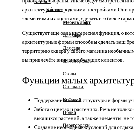
правильно выбраны. Иначе будут смотреться ино
Каталог
архитектурой и городскими постройками.Они п
Каталог
элементами и акцентами, сделать его более га
Мебель лофт
Существует ещё одна интересная функция, о кот
Для кафе
архитектурные формы способны сделать ваш брен
Для сада
территорию сквера у своего магазина необычны
вы привлечёте внимание будущих клиентов.
Для спортзала
Столы
Функции малых архитектур
Стеллажи
Вешалки
Поддержание чёткой структуры и формы уч
Забота о цветах и растениях. Речь не только
Полки
вьющихся растений, а также элементы, не 
Перегородки
Создание необходимых условий для отдыха.