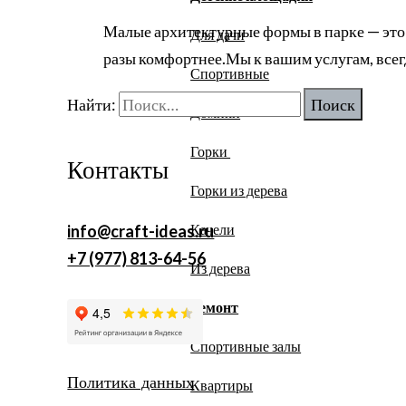
Малые архитектурные формы в парке — это
Для дачи
разы комфортнее.Мы к вашим услугам, всег
Спортивные
Найти:
Домики
Горки
Контакты
Горки из дерева
Качели
info@craft-ideas.ru
+7 (977) 813-64-56
Из дерева
Ремонт
Спортивные залы
Политика данных
Квартиры