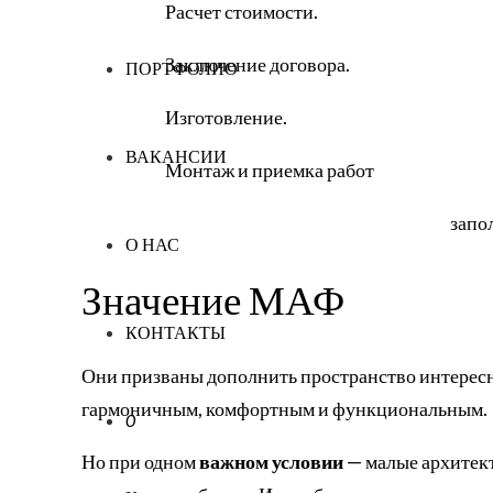
Расчет стоимости.
Заключение договора.
ПОРТФОЛИО
Изготовление.
ВАКАНСИИ
Монтаж и приемка работ
запо
О НАС
Значение МАФ
КОНТАКТЫ
Они призваны дополнить пространство интересн
гармоничным, комфортным и функциональным.
0
Но при одном
важном условии
— малые архитек