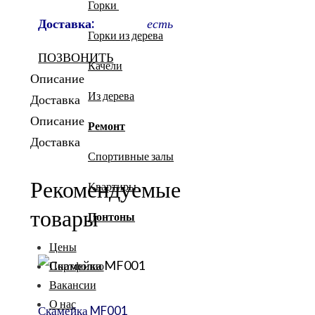
Горки
Доставка:
есть
Горки из дерева
ПОЗВОНИТЬ
Качели
Описание
Из дерева
Доставка
Описание
Ремонт
Доставка
Спортивные залы
Рекомендуемые
Квартиры
товары
Понтоны
Цены
Портфолио
Вакансии
О нас
Скамейка MF001