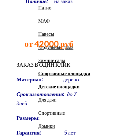
Наличие:
на заказ
Патио
МАФ
Навесы
от 42000 руб
Модульные дома
Зимние сады
ЗАКАЗ В ОДИН КЛИК
Спортивные площадки
Материал:
дерево
Детские площадки
Срок изготовления:
до
7
Для дачи
дней
Спортивные
Размеры:
Домики
Гарантия:
5 лет