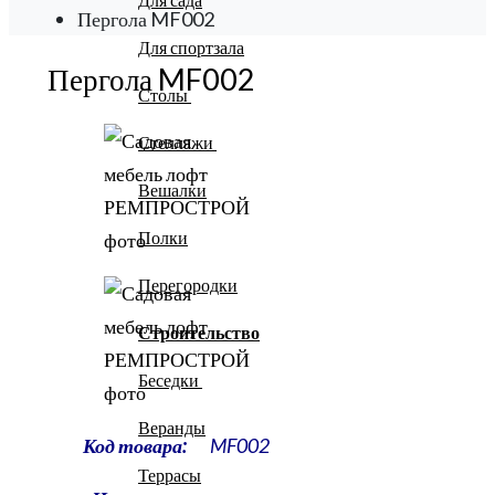
Пергола MF002
Для спортзала
Пергола MF002
Столы
Стеллажи
Вешалки
Полки
Перегородки
Строительство
Беседки
Веранды
Код товара:
MF
002
Террасы