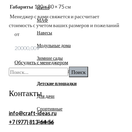
Габариты
120 × 80 × 75 см
Патио
Менеджер с вами свяжется и рассчитает
МАФ
стоимость с учетом ваших размеров и пожеланий
Навесы
от
Модульные дома
20000,00
₽
Зимние сады
Обсудить с менеджером
Найти:
Спортивные площадки
Детские площадки
Контакты
Для дачи
Спортивные
info@craft-ideas.ru
Домики
+7 (977) 813-64-56