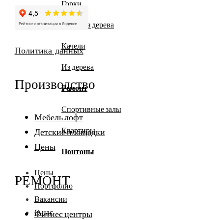
Горки
Горки из дерева
Качели
Политика данных
Из дерева
Производство
Ремонт
Спортивные залы
Мебель лофт
Квартиры
Детские площадки
Цены
Понтоны
Цены
РЕМОНТ
Портфолио
Вакансии
О нас
Фитнес центры