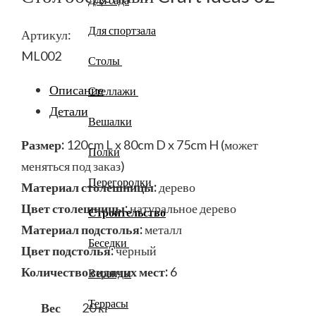
Для спортзала
Артикул:
ML002
Столы
Описание
Стеллажи
Детали
Вешалки
Размер:
120cm L x 80cm D x 75cm H (может
Полки
меняться под заказ)
Перегородки
Материал столешницы:
дерево
Цвет столешницы:
натуральное дерево
Строительство
Материал подстолья:
металл
Беседки
Цвет подстолья:
черный
Количество сидячих мест:
6
Веранды
Террасы
Вес
20 кг