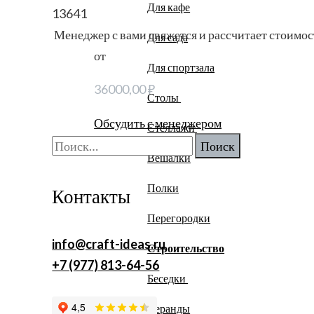
Для кафе
13641
Менеджер с вами свяжется и рассчитает стоимос
Для сада
от
Для спортзала
36000,00
₽
Столы
Обсудить с менеджером
Стеллажи
Найти:
Вешалки
Полки
Контакты
Перегородки
info@craft-ideas.ru
Строительство
+7 (977) 813-64-56
Беседки
Веранды