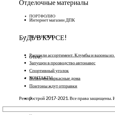
Отделочные материалы
ПОРТФОЛИО
Интернет магазин ДПК
БуДЬ В КУРСЕ!
ВАКАНСИИ
Расшили ассортимент. Клумбы и вазоны из 
О НАС
Запущен в прозводство автонавес
Спортивный уголок
КОНТАКТЫ
Возводим каркасные дома
Понтоны ждут отправки
Ремпрострой 2017-2021. Все права защищены.
0