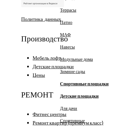
Террасы
Политика данных
Патио
МАФ
Производство
Навесы
Мебель лофт
Модульные дома
Детские площадки
Зимние сады
Цены
Спортивные площадки
РЕМОНТ
Детские площадки
Для дачи
Фитнес центры
Спортивные
Ремонт квартир (премиум класс)