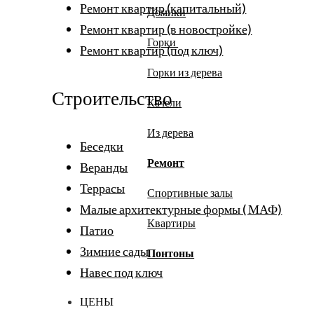
Ремонт квартир (капитальный)
Домики
Ремонт квартир (в новостройке)
Горки
Ремонт квартир (под ключ)
Горки из дерева
Строительство
Качели
Из дерева
Беседки
Ремонт
Веранды
Террасы
Спортивные залы
Малые архитектурные формы ( МАФ)
Квартиры
Патио
Зимние сады
Понтоны
Навес под ключ
ЦЕНЫ