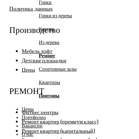
Горки
Политика данных
Горки из дерева
Производство
Качели
Из дерева
Мебель лофт
Ремонт
Детские площадки
Спортивные залы
Цены
Квартиры
РЕМОНТ
Понтоны
Цены
Фитнес центры
Портфолио
Ремонт квартир (премиум класс)
Вакансии
Ремонт квартир (капитальный)
О нас