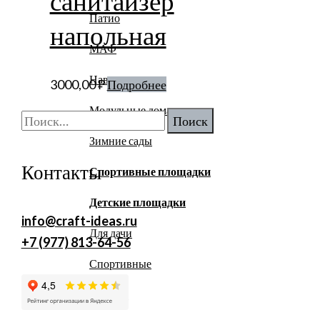
санитайзер
Патио
напольная
МАФ
Навесы
3000,00
₽
Подробнее
Модульные дома
Найти:
Зимние сады
Контакты
Спортивные площадки
Детские площадки
info@craft-ideas.ru
Для дачи
+7 (977) 813-64-56
Спортивные
Домики