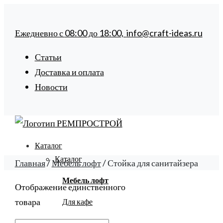
Ежедневно с
08:00
до
18:00,
info@craft-ideas.ru
Статьи
Доставка и оплата
Новости
Каталог
Каталог
Главная
/
Мебель лофт
/ Стойка для санитайзера
Мебель лофт
Отображение единственного
товара
Для кафе
Для сада