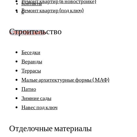
Ремонт квартир (в новостройке)
Контакты
Ремонт квартир (под ключ)
0
Строительство
+7(977)8136456
Беседки
Веранды
Террасы
Малые архитектурные формы ( МАФ)
Патио
Зимние сады
Навес под ключ
Отделочные материалы