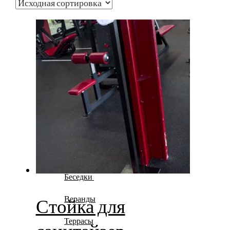
Для спортзала
Столы
Стеллажи
Вешалки
Полки
Перегородки
Строительство
Беседки
Веранды
Стойка для
Террасы