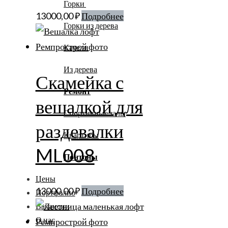
Горки
13000,00
₽
Подробнее
Горки из дерева
Качели
Из дерева
Скамейка с
Ремонт
вешалкой для
Спортивные залы
раздевалки
Квартиры
ML008
Понтоны
Цены
13000,00
₽
Подробнее
Портфолио
Вакансии
О нас