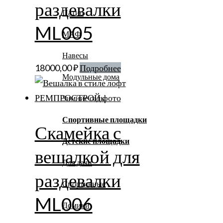
раздевалки
Патио
ML005
МАФ
Навесы
18000,00
₽
Подробнее
Модульные дома
Зимние сады
Спортивные площадки
Скамейка с
Детские площадки
вешалкой для
Для дачи
раздевалки
Спортивные
ML006
Домики