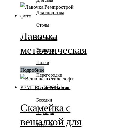
Для спортзала
Столы
Лавочка
Стеллажи
металлическая
Вешалки
Полки
Подробнее
Перегородки
Строительство
Беседки
Скамейка с
Веранды
вешалкой для
Террасы