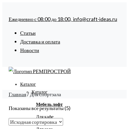
Ежедневно с
08:00
до
18:00,
info@craft-ideas.ru
Статьи
Доставка и оплата
Новости
Каталог
Каталог
Главная
/ Для спортзала
Мебель лофт
Показаны все результаты (5)
Для кафе
Для сада