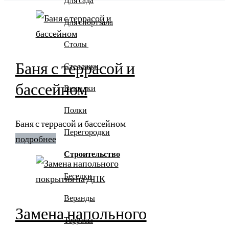
Для спортзала
Столы
Баня с террасой и
Стеллажи
бассейном
Вешалки
Полки
Баня с террасой и бассейном
Перегородки
подробнее
Строительство
Беседки
Веранды
Замена напольного
Террасы