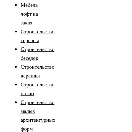
Мебель
лофт на
заказ
Строительство
террасы
Cтроительство
беседок
Строительство
веранды
Строительство
патио
Строительство
малых
архитектурных
форм