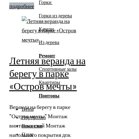
Горки
подробнее
Горки из дерева
Качели
Из дерева
Ремонт
Летняя веранда на
Спортивные залы
берегу в парке
Квартиры
«Остров мечты»
Понтоны
Веранда на берегу в парке
Цены
"Остров мечты" Монтаж
Портфолио
винтовых свай Монтаж
Вакансии
О нас
напольного покрытия дпк