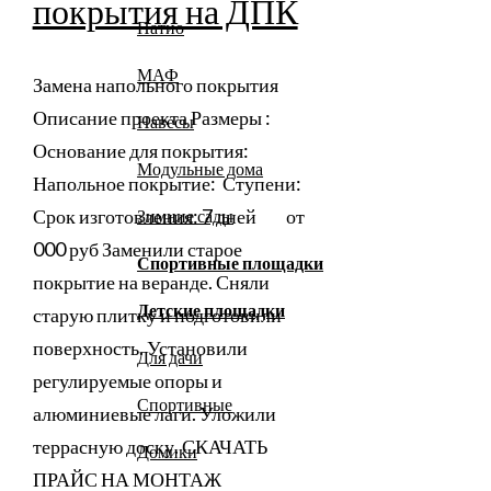
покрытия на ДПК
Патио
МАФ
Замена напольного покрытия
Описание проекта Размеры :
Навесы
Основание для покрытия:
Модульные дома
Напольное покрытие: Ступени:
Срок изготовления: 7 дней от
Зимние сады
000 руб Заменили старое
Спортивные площадки
покрытие на веранде. Сняли
Детские площадки
старую плитку и подготовили
поверхность. Установили
Для дачи
регулируемые опоры и
Спортивные
алюминиевые лаги. Уложили
террасную доску. СКАЧАТЬ
Домики
ПРАЙС НА МОНТАЖ