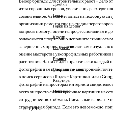
Выбор бригады для строительных работ – дело о
Домики
из-за сорванных сроков, увеличения расходов ил
Горки
сомнительное. Чтобы не попасть в подобную си
организации ремонта еще на стадии переговоров.
Горки из дерева
вопросы помогут оценить профессионализм и до
Качели
ознакомится с портфолио исполнителя или осм
завершенных проектов позволят вам визуально о
Из дерева
оценке мастерства узкопрофильных работников 
Ремонт
расстояния. На них виден практически каждый н
фотографии вам прислали по электронной почте,
Спортивные залы
в поиск сервисов «Яндекс.Картинки» или «Goog
Квартиры
фотографий на просторах интернета свидетельст
Понтоны
всего он просто скачал красивые картинки из се
сотрудничество с обмана. Идеальный вариант - п
строительная бригада. Если это невозможно, по
ЦЕНЫ