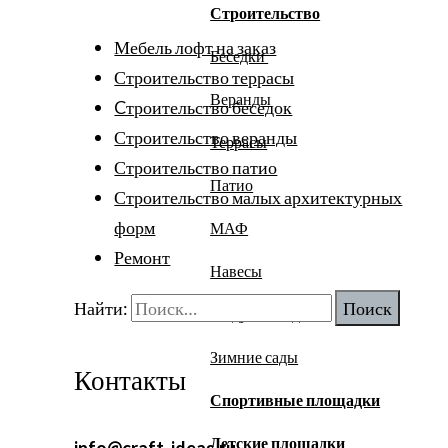
Строительство
Мебель лофт на заказ
Беседки
Строительство террасы
Веранды
Cтроительство беседок
Строительство веранды
Террасы
Строительство патио
Патио
Строительство малых архитектурных
форм
МАФ
Ремонт
Навесы
Найти:
Модульные дома
Зимние сады
Контакты
Спортивные площадки
Детские площадки
info@craft-ideas.ru