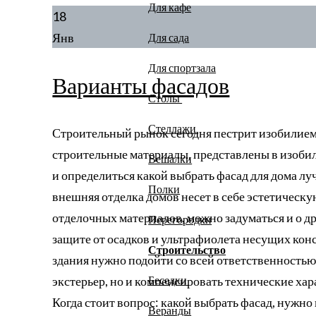
Для кафе
18
Янв
Для сада
Для спортзала
Варианты фасадов
Столы
Стеллажи
Строительный рынок сегодня пестрит изобилием.
строительные материалы, представлены в изобили
Вешалки
и определиться какой выбрать фасад для дома л
Полки
внешняя отделка домов несет в себе эстетическ
отделочных материалов, можно задуматься и о др
Перегородки
защите от осадков и ультрафиолета несущих кон
Строительство
здания нужно подойти со всей ответственностью
экстерьер, но и компенсировать технические ха
Беседки
Когда стоит вопрос: какой выбрать фасад, нужно
Веранды