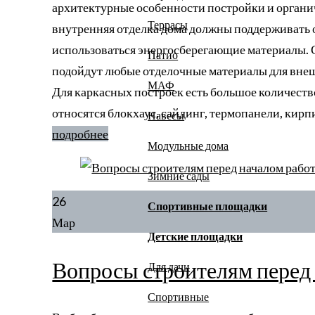
архитектурные особенности постройки и органи
Террасы
внутренняя отделка дома должны поддерживать
использоваться энергосберегающие материалы. С
Патио
подойдут любые отделочные материалы для внеш
МАФ
Для каркасных построек есть большое количеств
относятся блокхаус, сайдинг, термопанели, кир
Навесы
подробнее
Модульные дома
Зимние сады
26
Спортивные площадки
Мар
Детские площадки
Вопросы строителям перед 
Для дачи
Спортивные