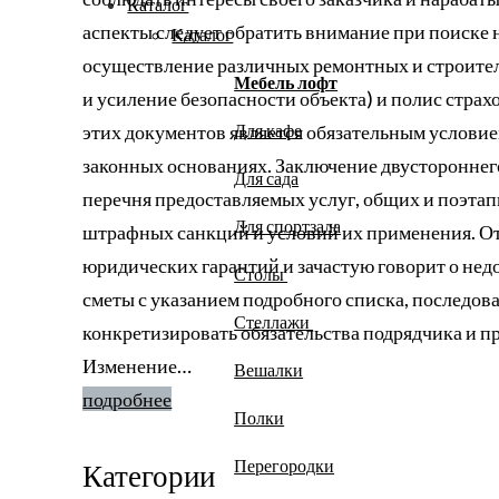
Каталог
аспекты следует обратить внимание при поиске
Каталог
осуществление различных ремонтных и строител
Мебель лофт
и усиление безопасности объекта) и полис стра
этих документов является обязательным условие
Для кафе
законных основаниях. Заключение двустороннего
Для сада
перечня предоставляемых услуг, общих и поэтап
Для спортзала
штрафных санкций и условий их применения. От
юридических гарантий и зачастую говорит о не
Столы
сметы с указанием подробного списка, последов
Стеллажи
конкретизировать обязательства подрядчика и п
Изменение…
Вешалки
подробнее
Полки
Перегородки
Категории