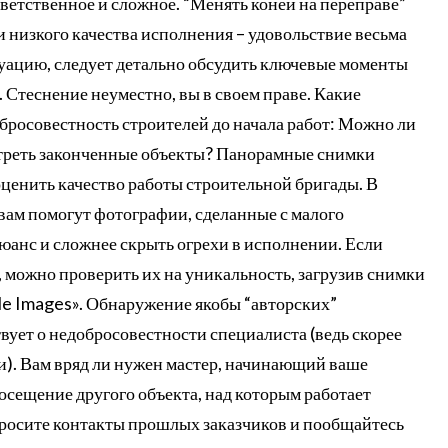
тветственное и сложное. “Менять коней на переправе”
и низкого качества исполнения – удовольствие весьма
туацию, следует детально обсудить ключевые моменты
 Стеснение неуместно, вы в своем праве. Какие
бросовестность строителей до начала работ: Можно ли
отреть законченные объекты? Панорамные снимки
ценить качество работы строительной бригады. В
вам помогут фотографии, сделанные с малого
юанс и сложнее скрыть огрехи в исполнении. Если
 можно проверить их на уникальность, загрузив снимки
le Images». Обнаружение якобы “авторских”
вует о недобросовестности специалиста (ведь скорее
ти). Вам вряд ли нужен мастер, начинающий ваше
осещение другого объекта, над которым работает
просите контакты прошлых заказчиков и пообщайтесь