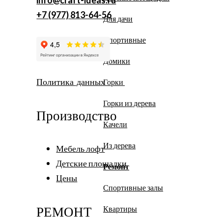
+7 (977) 813-64-56
Для дачи
Спортивные
Домики
Политика данных
Горки
Горки из дерева
Производство
Качели
Из дерева
Мебель лофт
Детские площадки
Ремонт
Цены
Спортивные залы
РЕМОНТ
Квартиры