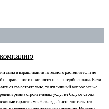
 компанию
нии сына и взращивании тотемного растения если не
ей направление и привносит некое подобие плана. Если
авиться самостоятельно, то жилищный вопрос все же
еалии рынка строительных услуг не балуют своих
нсовыми гарантиями. Не каждый исполнитель готов
тывать положительную деловую репутацию. На какие