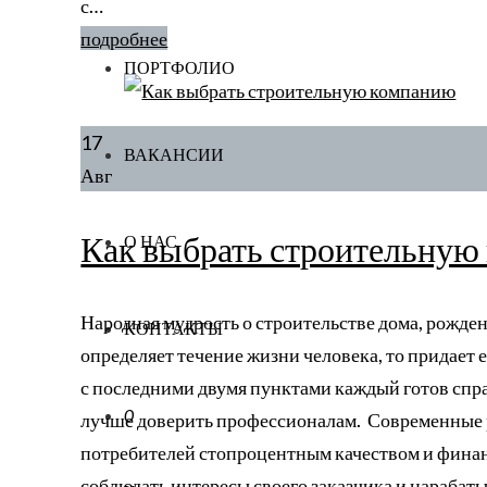
с…
подробнее
ПОРТФОЛИО
17
ВАКАНСИИ
Авг
Как выбрать строительную
О НАС
Народная мудрость о строительстве дома, рожде
КОНТАКТЫ
определяет течение жизни человека, то придает 
с последними двумя пунктами каждый готов спр
0
лучше доверить профессионалам. Современные р
потребителей стопроцентным качеством и фина
соблюдать интересы своего заказчика и нараба